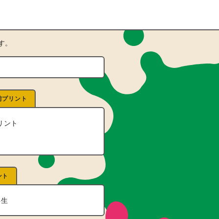
す。
前プリント
リント
ント
年生