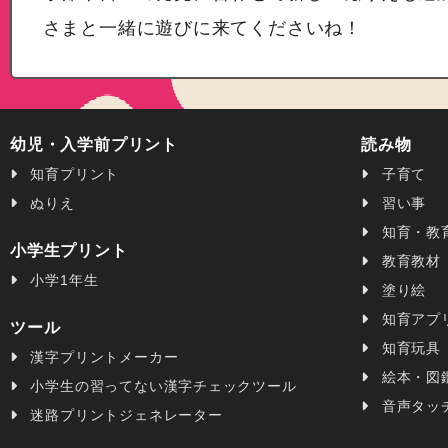
さまと一緒に遊びに来てくださいね！
幼児・入学前プリント
読み物
知育プリント
子育て
ぬりえ
習い事
知育・教
小学生プリント
教育教材
小学1年生
塗り絵
知育アプ
ツール
知育玩具
漢字プリントメーカー
絵本・図
小学生の習ってない漢字チェックツール
音声タッ
迷路プリントジェネレーター