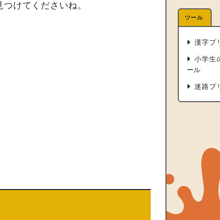
見つけてくださいね。
ツール
漢字プ
小学生
ール
迷路プ