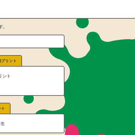
す。
前プリント
リント
ント
年生