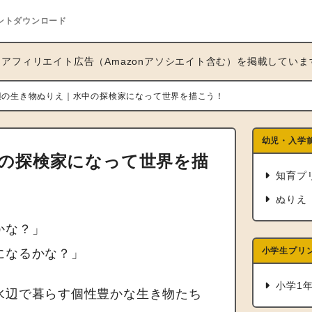
ントダウンロード
アフィリエイト広告（Amazonアソシエイト含む）を掲載していま
辺の生き物ぬりえ｜水中の探検家になって世界を描こう！
幼児・入学
の探検家になって世界を描
知育プ
ぬりえ
かな？」
小学生プリ
になるかな？」
小学1
水辺で暮らす個性豊かな生き物たち