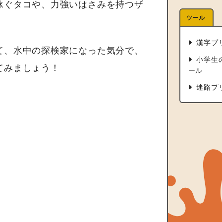
泳ぐタコや、力強いはさみを持つザ
ツール
。
漢字プ
て、水中の探検家になった気分で、
小学生
てみましょう！
ール
迷路プ