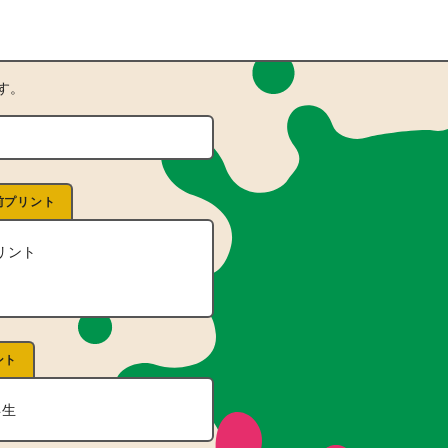
す。
前プリント
リント
ント
年生