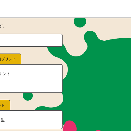
す。
前プリント
リント
ント
年生