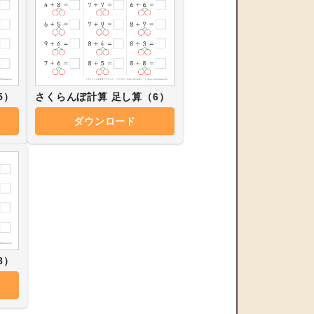
5）
さくらんぼ計算 足し算（6）
ダウンロード
8）