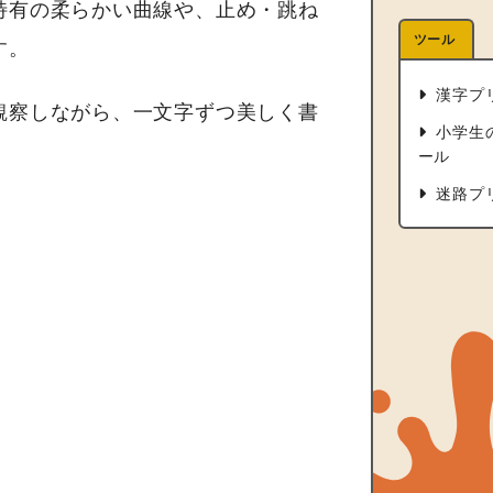
特有の柔らかい曲線や、止め・跳ね
ツール
す。
漢字プ
観察しながら、一文字ずつ美しく書
小学生
ール
迷路プ