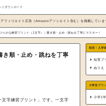
ントダウンロード
アフィリエイト広告（Amazonアソシエイト含む）を掲載していま
ひらがな練習プリント（1文字）｜書き順・止め・跳ねを丁寧にマスター！
幼児・入学
書き順・止め・跳ねを丁寧
知育プ
ぬりえ
」
小学生プリ
小学1
一文字練習プリント」です。一文字