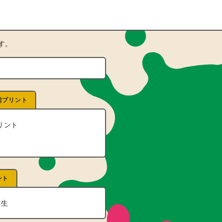
す。
前プリント
リント
ント
年生