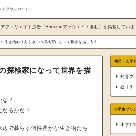
ントダウンロード
アフィリエイト広告（Amazonアソシエイト含む）を掲載していま
辺の生き物ぬりえ｜水中の探検家になって世界を描こう！
幼児・入学
の探検家になって世界を描
知育プ
ぬりえ
かな？」
小学生プリ
になるかな？」
小学1
水辺で暮らす個性豊かな生き物たち