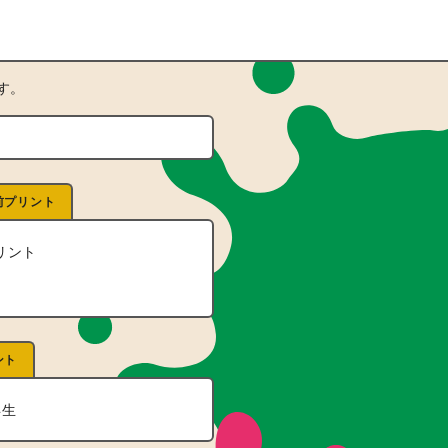
す。
前プリント
リント
ント
年生