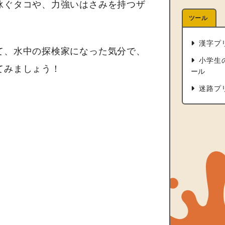
泳ぐタコや、力強いはさみを持つザ
ツール
。
漢字プ
て、水中の探検家になった気分で、
小学生
てみましょう！
ール
迷路プ