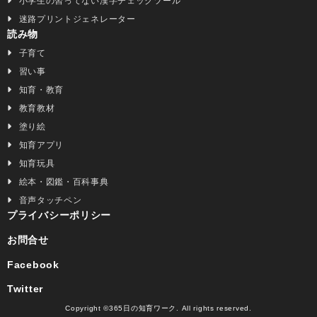
小学生の習ってない漢字チェックツール
迷路プリントジェネレーター
読み物
子育て
習い事
知育・教育
教育教材
塗り絵
知育アプリ
知育玩具
絵本・図鑑・百科事典
音声タッチペン
プライバシーポリシー
お問合せ
Facebook
Twitter
Copyright ©365日の知育ワーク. All rights reserved.