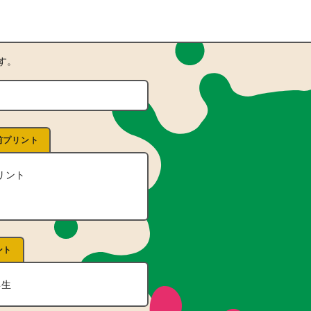
す。
前プリント
リント
ント
年生