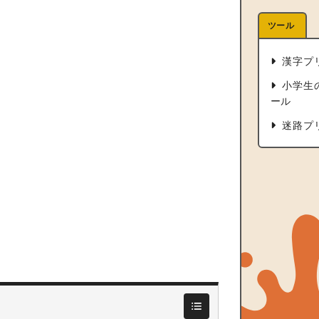
ツール
漢字プ
小学生
ール
迷路プ