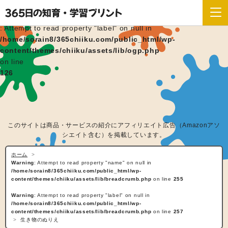
Warning
: Attempt to read property "label" on null in
/home/sorain8/365chiiku.com/public_html/wp-
content/themes/chiiku/assets/lib/ogp.php
on line
126
このサイトは商品・サービスの紹介にアフィリエイト広告（Amazonアソ
シエイト含む）を掲載しています。
ホーム
Warning
: Attempt to read property "name" on null in
/home/sorain8/365chiiku.com/public_html/wp-
content/themes/chiiku/assets/lib/breadcrumb.php
on line
255
Warning
: Attempt to read property "label" on null in
/home/sorain8/365chiiku.com/public_html/wp-
content/themes/chiiku/assets/lib/breadcrumb.php
on line
257
生き物のぬりえ