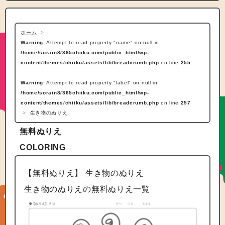
ホーム
Warning
: Attempt to read property "name" on null in
/home/sorain8/365chiiku.com/public_html/wp-
content/themes/chiiku/assets/lib/breadcrumb.php
on line
255
Warning
: Attempt to read property "label" on null in
/home/sorain8/365chiiku.com/public_html/wp-
content/themes/chiiku/assets/lib/breadcrumb.php
on line
257
生き物のぬりえ
無料ぬりえ
COLORING
【無料ぬりえ】 生き物のぬりえ
生き物のぬりえの無料ぬりえ一覧