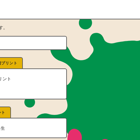
す。
前プリント
リント
ント
年生