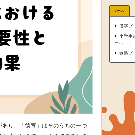
ツール
漢字プ
小学生
ール
迷路プ
があり、「徳育」はそのうちの一つ