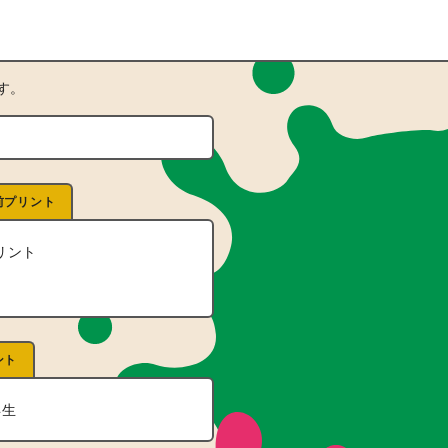
す。
前プリント
リント
ント
年生