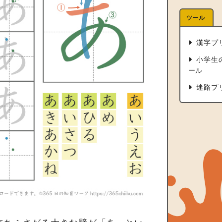
ツール
漢字プ
小学生
ール
迷路プ