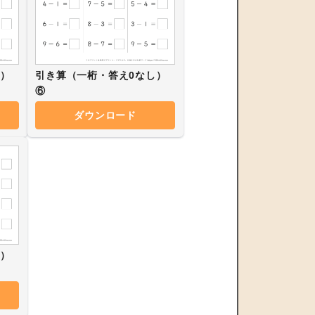
し）
引き算（一桁・答え0なし）
⑥
ダウンロード
し）