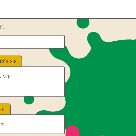
す。
！
前プリント
リント
ント
年生