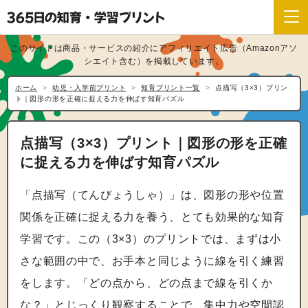
このサイトは商品・サービスの紹介にアフィリエイト広告（Amazonアソ
シエイト含む）を掲載しています。
ホーム
幼児・入学前プリント
知育プリント一覧
点描写（3×3）プリン
ト｜図形の形を正確に捉える力を伸ばす知育パズル
点描写（3×3）プリント｜図形の形を正確
に捉える力を伸ばす知育パズル
「点描写（てんびょうしゃ）」は、図形の形や位置
関係を正確に捉える力を養う、とても効果的な知育
学習です。この（3×3）のプリントでは、まずは小
さな範囲の中で、お手本と同じように線を引く練習
をします。「どの点から、どの点まで線を引くか
な？」とじっくり観察することで、集中力や空間認