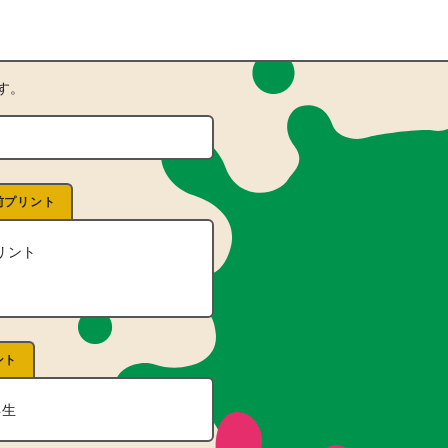
す。
！
前プリント
リント
ント
年生