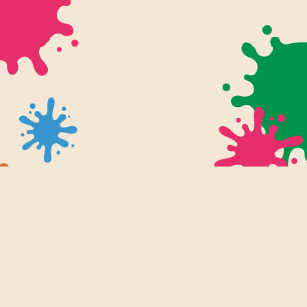
幼児・入学前プリント
知育プリント
ぬりえ
小学生プリント
小学1年生
ツール