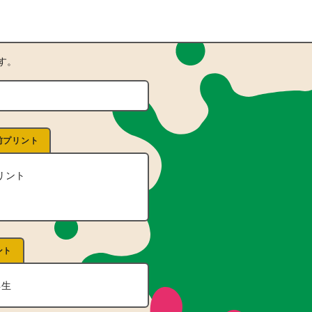
す。
前プリント
リント
ント
年生