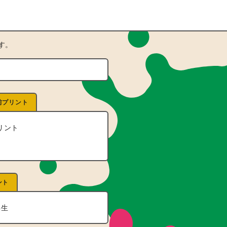
す。
前プリント
リント
ント
年生