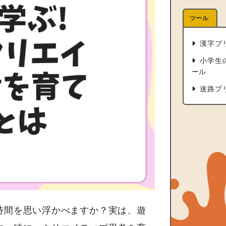
ツール
漢字プ
小学生
ール
迷路プ
時間を思い浮かべますか？実は、遊