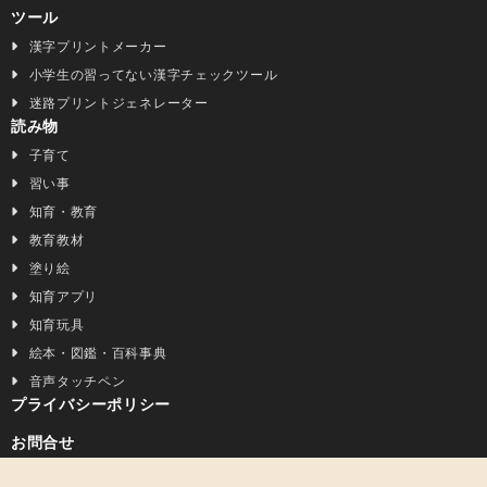
ツール
漢字プリントメーカー
小学生の習ってない漢字チェックツール
迷路プリントジェネレーター
読み物
子育て
習い事
知育・教育
教育教材
塗り絵
知育アプリ
知育玩具
絵本・図鑑・百科事典
音声タッチペン
プライバシーポリシー
お問合せ
Facebook