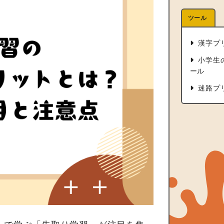
ツール
漢字プ
小学生
ール
迷路プ