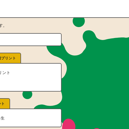
す。
前プリント
リント
ント
年生