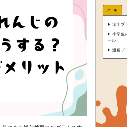
ツール
漢字プ
小学生
ール
迷路プ