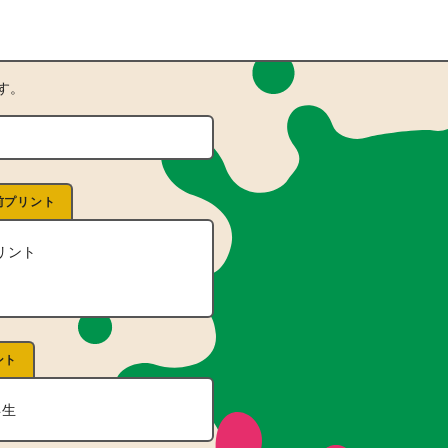
す。
前プリント
リント
ント
年生