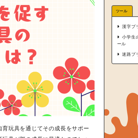
ツール
漢字プ
小学生
ール
迷路プ
知育玩具を通じてその成長をサポー