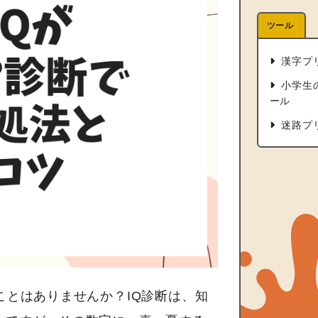
ツール
漢字プ
小学生
ール
迷路プ
ことはありませんか？IQ診断は、知