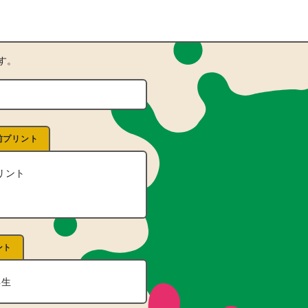
す。
前プリント
リント
ント
年生