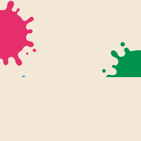
幼児・入学前プリント
知育プリント
ぬりえ
小学生プリント
小学1年生
ツール