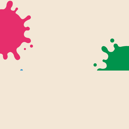
幼児・入学前プリント
知育プリント
ぬりえ
小学生プリント
小学1年生
ツール