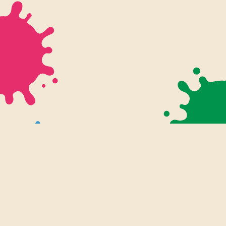
幼児・入学前プリント
知育プリント
ぬりえ
小学生プリント
小学1年生
ツール