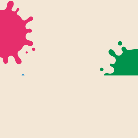
幼児・入学前プリント
知育プリント
ぬりえ
小学生プリント
小学1年生
ツール