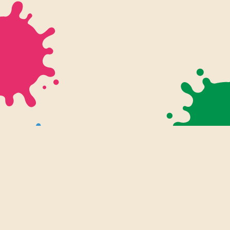
幼児・入学前プリント
知育プリント
ぬりえ
小学生プリント
小学1年生
ツール