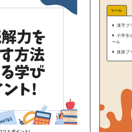
ツール
漢字プ
小学生
ール
迷路プ
コツとポイント!