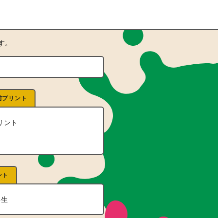
す。
前プリント
リント
ント
年生