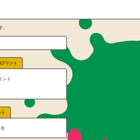
す。
前プリント
リント
ント
年生