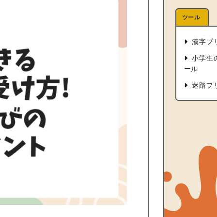
ツール
漢字プ
小学生
ール
迷路プ
ト